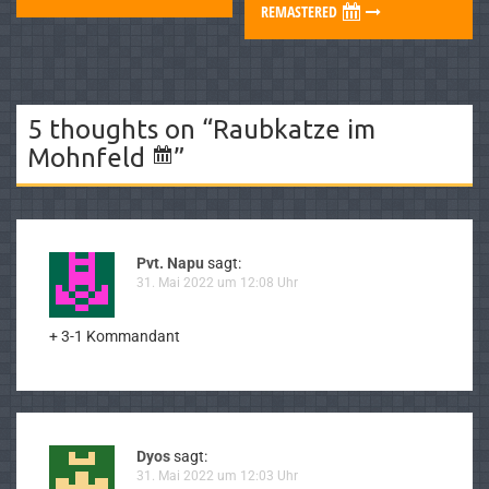
REMASTERED
5 thoughts on “
Raubkatze im
Mohnfeld
”
Pvt. Napu
sagt:
31. Mai 2022 um 12:08 Uhr
+ 3-1 Kommandant
Dyos
sagt:
31. Mai 2022 um 12:03 Uhr