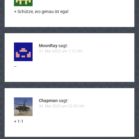
+ Schütze, wo genau ist egal
MoonRay
sagt:
31. Mai 2022 um 1:12 Uhr
–
Chapman
sagt:
30. Mai 2022 um 22:30 Uhr
+ 1-1